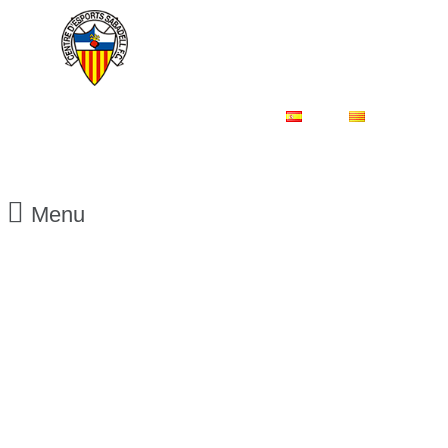
ES
CA
Menu