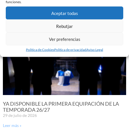
funciones.
SABADELL
30 de julio de 2026
Aceptar todas
Leer más »
Rebutjar
Ver preferencias
Política de Cookies
Política de privacidad
Aviso Legal
YA DISPONIBLE LA PRIMERA EQUIPACIÓN DE LA
TEMPORADA 26/27
29 de julio de 2026
Leer más »