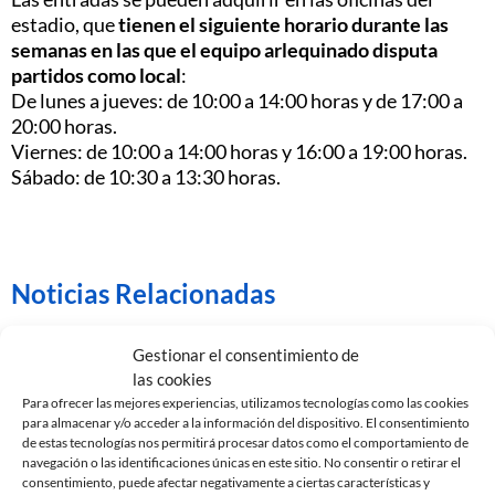
estadio, que
tienen el siguiente horario durante las
semanas en las que el equipo arlequinado disputa
partidos como local
:
De lunes a jueves: de 10:00 a 14:00 horas y de 17:00 a
20:00 horas.
Viernes: de 10:00 a 14:00 horas y 16:00 a 19:00 horas.
Sábado: de 10:30 a 13:30 horas.
Noticias Relacionadas
EDGAR GONZÁLEZ, NUEVO JUGADOR DEL CE
Gestionar el consentimiento de
SABADELL
las cookies
7 de agosto de 2026
Para ofrecer las mejores experiencias, utilizamos tecnologías como las cookies
para almacenar y/o acceder a la información del dispositivo. El consentimiento
Leer más »
de estas tecnologías nos permitirá procesar datos como el comportamiento de
navegación o las identificaciones únicas en este sitio. No consentir o retirar el
consentimiento, puede afectar negativamente a ciertas características y
GASTÓN VALLES, NUEVO JUGADOR DEL CE