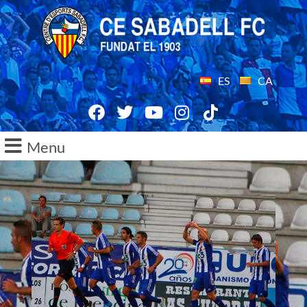
ES
CA
Menu