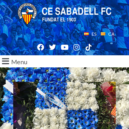
ES
CA
Menu