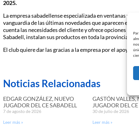
2025.
La empresa sabadellense especializada en ventanas y cier
vanguardia de las últimas novedades que aparecen en el 
cuenta las necesidades del cliente y ofrece opciones de fi
Par
Sabadell, instalan sus productos en toda la provincia de 
alm
nos
El club quiere dar las gracias a la empresa por el apoyo.
Mu
úni
cie
Noticias Relacionadas
EDGAR GONZÁLEZ, NUEVO
GASTÓN VALLES,
JUGADOR DEL CE SABADELL
JUGADOR DEL CE
7 de agosto de 2026
30 de julio de 2026
Leer más »
Leer más »