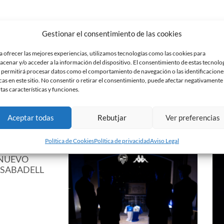
re para el hogar se encuentra siempre a la
Gestionar el consentimiento de las cookies
sector. Con asesoramiento personalizado, tiene en
nanciación. Pese a que las oficinas se encuentran en
a ofrecer las mejores experiencias, utilizamos tecnologías como las cookies para
Barcelona.
acenar y/o acceder a la información del dispositivo. El consentimiento de estas tecnolo
 permitirá procesar datos como el comportamiento de navegación o las identificacione
chas gracias para mantener vuestra confianza!
cas en este sitio. No consentir o retirar el consentimiento, puede afectar negativamente
rtas características y funciones.
Aceptar todas
Rebutjar
Ver preferencias
Política de Cookies
Política de privacidad
Aviso Legal
 NUEVO
 SABADELL