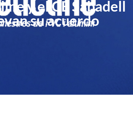
ine y el CE Sabadell
evan su acuerdo