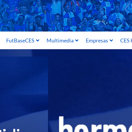
FutBaseCES
Multimedia
Empresas
CES 