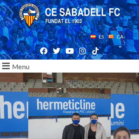
ES
CA
Menu