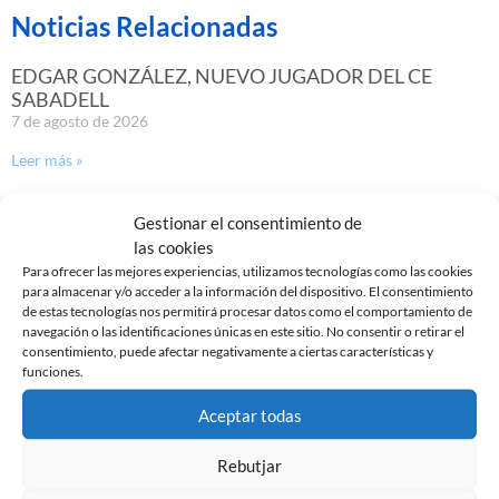
Noticias Relacionadas
EDGAR GONZÁLEZ, NUEVO JUGADOR DEL CE
SABADELL
7 de agosto de 2026
Leer más »
GASTÓN VALLES, NUEVO JUGADOR DEL CE
Gestionar el consentimiento de
SABADELL
las cookies
30 de julio de 2026
Para ofrecer las mejores experiencias, utilizamos tecnologías como las cookies
para almacenar y/o acceder a la información del dispositivo. El consentimiento
Leer más »
de estas tecnologías nos permitirá procesar datos como el comportamiento de
navegación o las identificaciones únicas en este sitio. No consentir o retirar el
consentimiento, puede afectar negativamente a ciertas características y
funciones.
Aceptar todas
Rebutjar