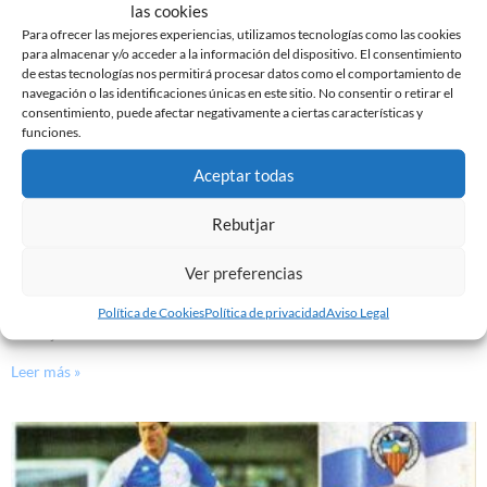
las cookies
Para ofrecer las mejores experiencias, utilizamos tecnologías como las cookies
para almacenar y/o acceder a la información del dispositivo. El consentimiento
de estas tecnologías nos permitirá procesar datos como el comportamiento de
navegación o las identificaciones únicas en este sitio. No consentir o retirar el
consentimiento, puede afectar negativamente a ciertas características y
funciones.
Aceptar todas
Rebutjar
Ver preferencias
HOY RECORDAMOS A… ‘PITI’ BELMONTE
Política de Cookies
Política de privacidad
Aviso Legal
22 de junio de 2016
Leer más »