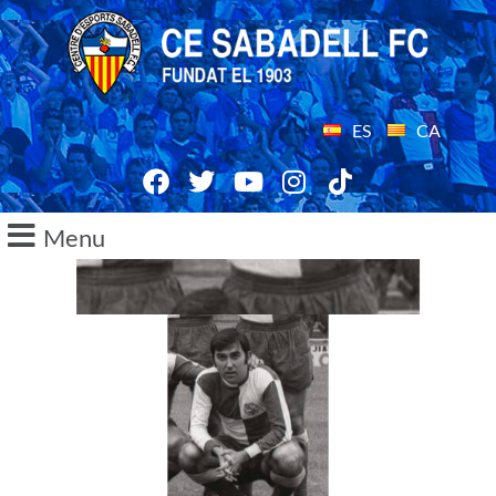
ES
CA
Menu