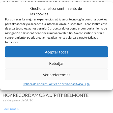
IMAGEN Y LOS ACTOS PARA CONMEMORAR LOS
120 AÑOS
Gestionar el consentimiento de
17 de febrero de 2023
las cookies
Para ofrecer las mejores experiencias, utilizamos tecnologías como las cookies
Leer más »
para almacenar y/o acceder a la información del dispositivo. El consentimiento
de estas tecnologías nos permitirá procesar datos como el comportamiento de
navegación o las identificaciones únicas en este sitio. No consentir o retirar el
consentimiento, puede afectar negativamente a ciertas características y
funciones.
Aceptar todas
Rebutjar
Ver preferencias
Política de Cookies
Política de privacidad
Aviso Legal
HOY RECORDAMOS A… ‘PITI’ BELMONTE
22 de junio de 2016
Leer más »