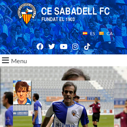
ES
CA
Menu