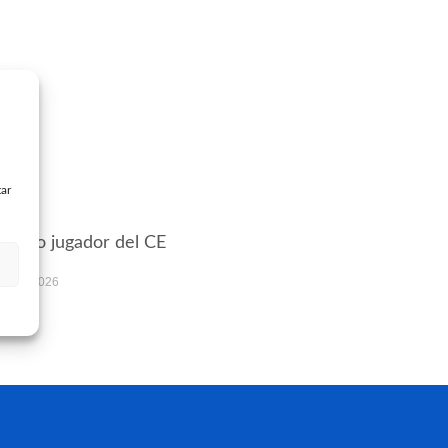
tar
 nuevo jugador del CE
ell
lio de 2026
s »