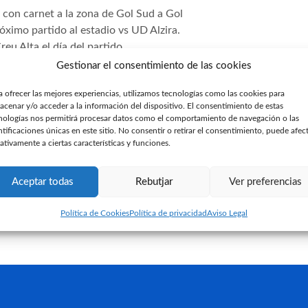
l con carnet a la zona de Gol Sud a Gol
róximo partido al estadio vs UD Alzira.
eu Alta el día del partido.
blemas y abrir las puertas de acceso al
Gestionar el consentimiento de las cookies
sistentes al partido que puedan llegar con
a ofrecer las mejores experiencias, utilizamos tecnologías como las cookies para
acenar y/o acceder a la información del dispositivo. El consentimiento de estas
nologías nos permitirá procesar datos como el comportamiento de navegación o las
ntificaciones únicas en este sitio. No consentir o retirar el consentimiento, puede afec
ativamente a ciertas características y funciones.
Xavi Moreno, nuevo jugador del
Pipa,
CE Sabadell
Sabad
Aceptar todas
Rebutjar
Ver preferencias
29 de julio de 2026
24 de ju
imera equipación
/27
Política de Cookies
Política de privacidad
Aviso Legal
Leer más »
Leer má