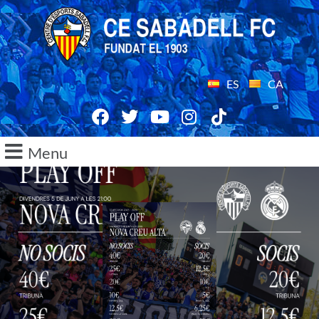
ES
CA
Menu