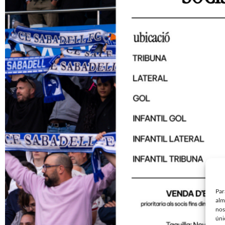
Par
alm
nos
úni