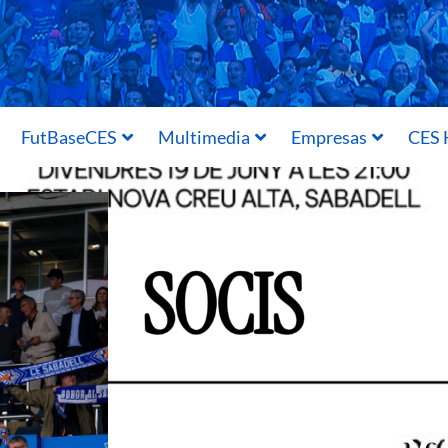
FutBaseCES
Multimedia
Empresas
CES 
Informac