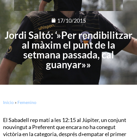
17/10/2015
Jordi Saltó: ‘»Per rendibilitzar
al màxim el punt de la
setmana passada, cal
guanyar»»
Inicio
»
Femenino
El Sabadell rep matí a les 12:15 al Júpiter, un conjunt
nouvingut a Preferent que encara no ha conegut
victòria en la categoria, després d»empatar el primer