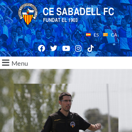
ES
CA
Menu