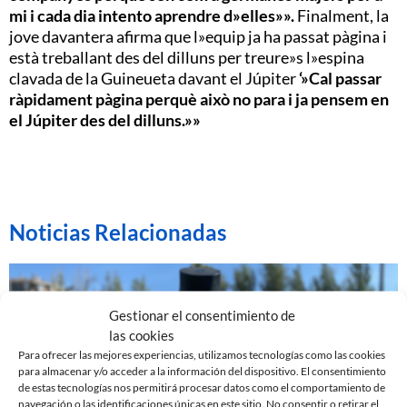
mi i cada dia intento aprendre d»elles»».
Finalment, la
jove davantera afirma que l»equip ja ha passat pàgina i
està treballant des del dilluns per treure»s l»espina
clavada de la Guineueta davant el Júpiter
‘»Cal passar
ràpidament pàgina perquè això no para i ja pensem en
el Júpiter des del dilluns.»»
Noticias Relacionadas
Gestionar el consentimiento de
las cookies
Para ofrecer las mejores experiencias, utilizamos tecnologías como las cookies
para almacenar y/o acceder a la información del dispositivo. El consentimiento
de estas tecnologías nos permitirá procesar datos como el comportamiento de
navegación o las identificaciones únicas en este sitio. No consentir o retirar el