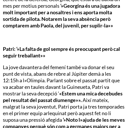
mes per motius personals
‘»Georgina és una jugadora
molt important per a nosaltres i ens aporta molta
sortida de pilota. Notarem la seva absència però
comptarem amb Paola, del juvenil, per suplir-la»»
Patri: ‘»La falta de gol sempre és preocupant però cal
seguir treballant»»
La jove davantera del femení també va donar el seu
punt de vista, abans de rebre al Júpiter demà a les
12:15h a l»Olímpia. Parlant sobre el passat partit que
va acabar en taules davant la Guineueta, Patri va
mostrar la seva decepció ‘
«Estem una mica decebudes
pel resultat del passat diumenge»».
Així mateix,
malgrat la seva joventut, Patri porta ja tres temporades
en el primer equip arlequinat però aquest fet no li
suposa una pressió afegida
‘»Noto l»ajuda de les meves
companyes perquè són com a germanes majors per a