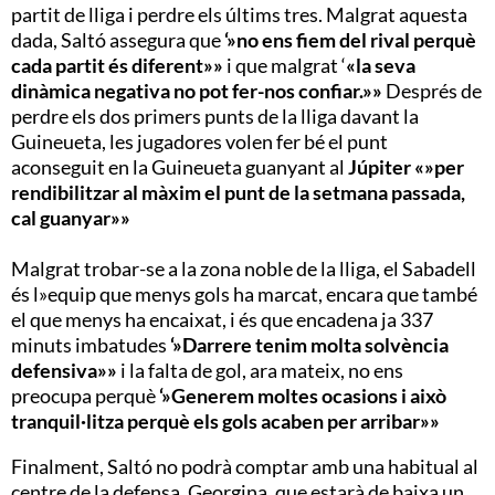
partit de lliga i perdre els últims tres. Malgrat aquesta
dada, Saltó assegura que
‘»no ens fiem del rival perquè
cada partit és diferent»»
i que malgrat ‘
«la seva
dinàmica negativa no pot fer-nos confiar.»»
Després de
perdre els dos primers punts de la lliga davant la
Guineueta, les jugadores volen fer bé el punt
aconseguit en la Guineueta guanyant al
Júpiter «»per
rendibilitzar al màxim el punt de la setmana passada,
cal guanyar»»
Malgrat trobar-se a la zona noble de la lliga, el Sabadell
és l»equip que menys gols ha marcat, encara que també
el que menys ha encaixat, i és que encadena ja 337
minuts imbatudes
‘»Darrere tenim molta solvència
defensiva»»
i la falta de gol, ara mateix, no ens
preocupa perquè
‘»Generem moltes ocasions i això
tranquil·litza perquè els gols acaben per arribar»»
Finalment, Saltó no podrà comptar amb una habitual al
centre de la defensa, Georgina, que estarà de baixa un