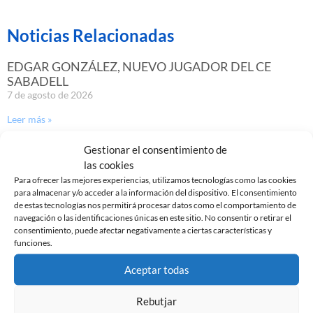
Noticias Relacionadas
EDGAR GONZÁLEZ, NUEVO JUGADOR DEL CE
SABADELL
7 de agosto de 2026
Leer más »
Gestionar el consentimiento de
GASTÓN VALLES, NUEVO JUGADOR DEL CE
las cookies
SABADELL
Para ofrecer las mejores experiencias, utilizamos tecnologías como las cookies
30 de julio de 2026
para almacenar y/o acceder a la información del dispositivo. El consentimiento
de estas tecnologías nos permitirá procesar datos como el comportamiento de
Leer más »
navegación o las identificaciones únicas en este sitio. No consentir o retirar el
consentimiento, puede afectar negativamente a ciertas características y
funciones.
Aceptar todas
Rebutjar