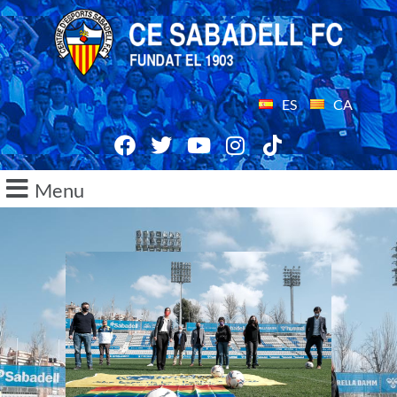
ES
CA
Menu