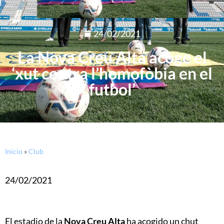
24/02/2021
La Nova Creu Alta acoge el
‘xut contra l’homofòbia en el
futbol’
Inicio
»
Club
24/02/2021
El estadio de la
Nova Creu Alta
ha acogido un chut