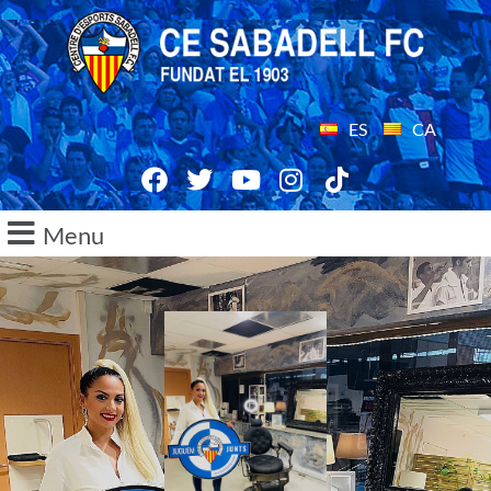
ES
CA
Menu