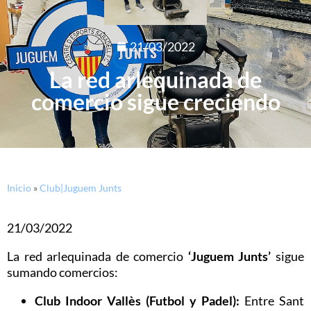
21/03/2022
La red arlequinada de
comercio sigue creciendo
Inicio
»
Club|Juguem Junts
21/03/2022
La red arlequinada de comercio
‘Juguem Junts’
sigue
sumando comercios:
Club Indoor Vallès (Futbol y Padel):
Entre Sant