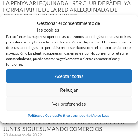
LA PENYA ARLEQUINADA 1959 CLUB DE PÀDEL YA
FORMA PARTE DE LA RED ARLEQUINADA DE
COMERCIO ‘JUGUEM JUNTS’
25 de marzo de 2022
Gestionar el consentimiento de
las cookies
Leer más »
Para ofrecer las mejores experiencias, utilizamos tecnologías como las cookies
para almacenar y/o acceder a la información del dispositivo. El consentimiento
de estas tecnologías nos permitirá procesar datos como el comportamiento de
navegación o las identificaciones únicas en este sitio. No consentir o retirar el
consentimiento, puede afectar negativamente a ciertas características y
funciones.
Aceptar todas
Rebutjar
Ver preferencias
Política de Cookies
Política de privacidad
Aviso Legal
LA RED ARLEQUINADA DE COMERCIO ‘JUGUEM
JUNTS’ SIGUE SUMANDO COMERCIOS
20 de enero de 2022