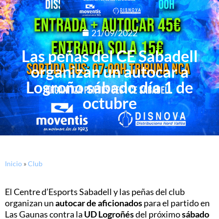
21/09/2022
Las peñas del CE Sabadell
organizan un autocar a
Logroño sábado día 1 de
octubre
Inicio
»
Club
El Centre d’Esports Sabadell y las peñas del club
organizan un
autocar de aficionados
para el partido en
Las Gaunas contra la
UD Logroñés
del próximo
sábado