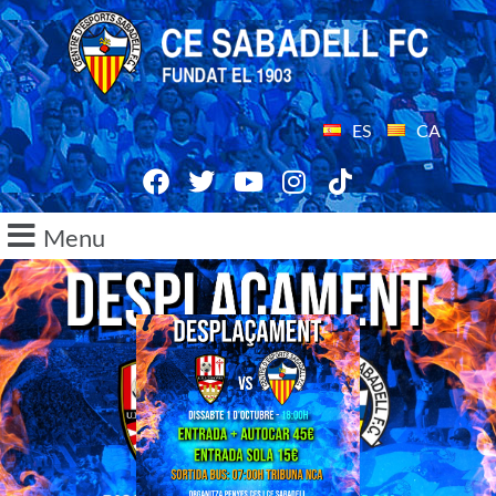
ES
CA
Menu