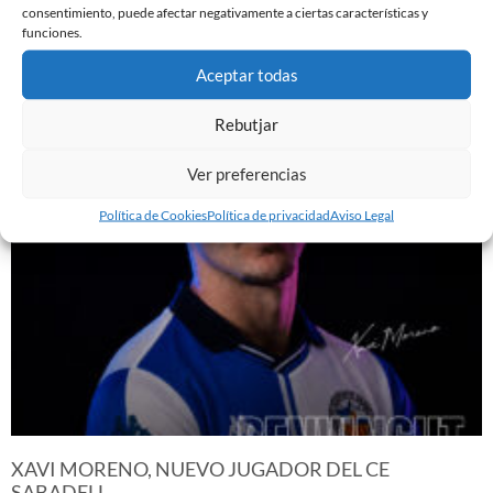
consentimiento, puede afectar negativamente a ciertas características y
funciones.
YA DISPONIBLE LA PRIMERA EQUIPACIÓN DE LA
Aceptar todas
TEMPORADA 26/27
29 de julio de 2026
Rebutjar
Leer más »
Ver preferencias
Política de Cookies
Política de privacidad
Aviso Legal
XAVI MORENO, NUEVO JUGADOR DEL CE
SABADELL