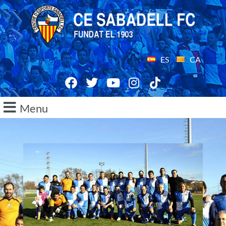
ES
CA
Menu