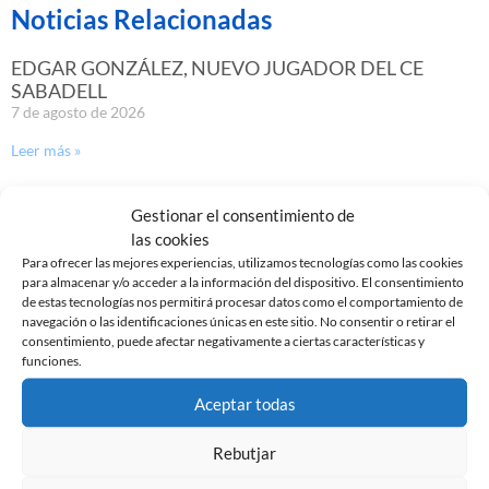
Noticias Relacionadas
EDGAR GONZÁLEZ, NUEVO JUGADOR DEL CE
SABADELL
7 de agosto de 2026
Leer más »
GASTÓN VALLES, NUEVO JUGADOR DEL CE
Gestionar el consentimiento de
SABADELL
las cookies
30 de julio de 2026
Para ofrecer las mejores experiencias, utilizamos tecnologías como las cookies
para almacenar y/o acceder a la información del dispositivo. El consentimiento
Leer más »
de estas tecnologías nos permitirá procesar datos como el comportamiento de
navegación o las identificaciones únicas en este sitio. No consentir o retirar el
consentimiento, puede afectar negativamente a ciertas características y
funciones.
Aceptar todas
Rebutjar