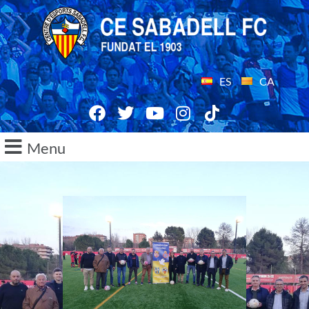
ES
CA
Menu