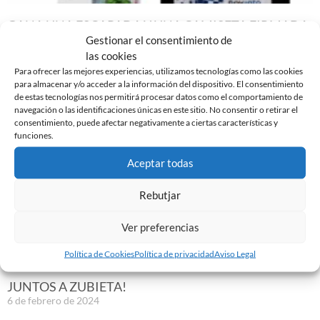
GANA UNA ESCAPADA Y UNA CAMISETA FIRMADA
DEL CE SABADELL CON MOVENTO MOTOR
Gestionar el consentimiento de
6 de febrero de 2024
las cookies
Para ofrecer las mejores experiencias, utilizamos tecnologías como las cookies
Leer más »
para almacenar y/o acceder a la información del dispositivo. El consentimiento
de estas tecnologías nos permitirá procesar datos como el comportamiento de
navegación o las identificaciones únicas en este sitio. No consentir o retirar el
consentimiento, puede afectar negativamente a ciertas características y
funciones.
Aceptar todas
Rebutjar
Ver preferencias
Política de Cookies
Política de privacidad
Aviso Legal
JUNTOS A ZUBIETA!
6 de febrero de 2024