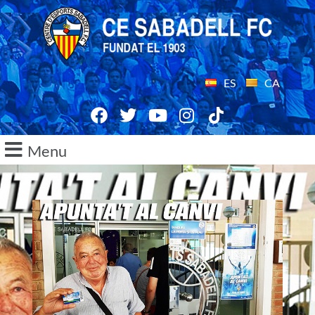
ES
CA
Menu