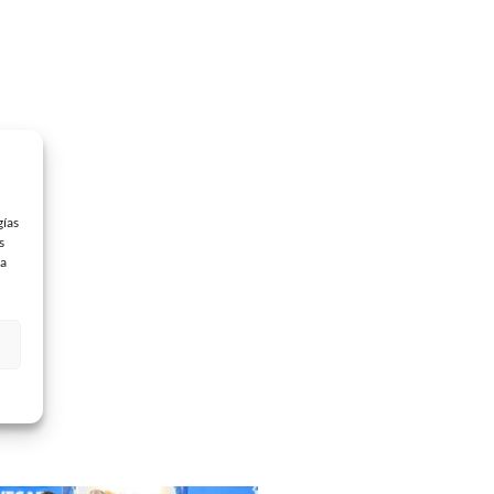
gías
s
 a