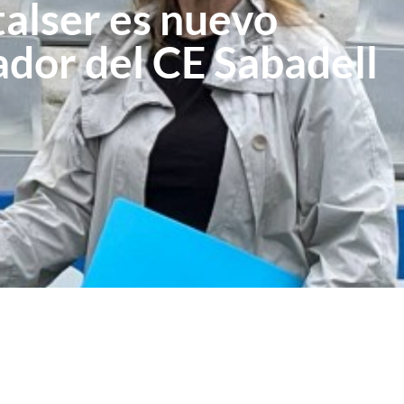
alser es nuevo
ador del CE Sabadell