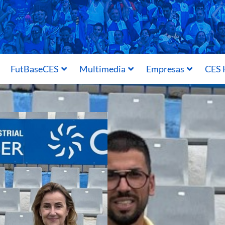
FutBaseCES
Multimedia
Empresas
CES 