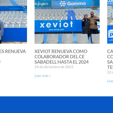
ES RENUEVA
XEVIOT RENUEVA COMO
CA
COLABORADOR DEL CE
CO
SABADELL HASTA EL 2024
SA
3
T
24 de diciembre de 2023
22 
Leer más »
Lee