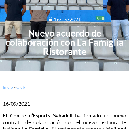
16/09/2021
Nuevo acuerdo de
colaboración con La Famiglia
Ristorante
Inicio
»
Club
16/09/2021
El
Centre d’Esports Sabadell
ha firmado un nuevo
contrato de colaboración con el nuevo restaurante
italiano
La Famiglia
. El restaurante tendrá visibilidad