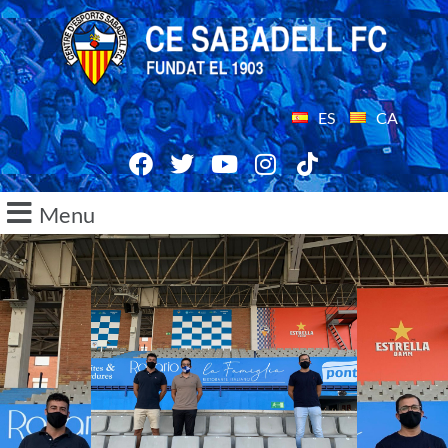
ES
CA
Menu