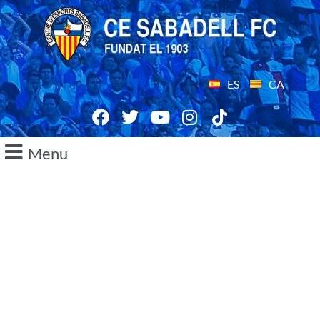
ES
CA
Menu
29/04/2024
Objectiu: Nàstic