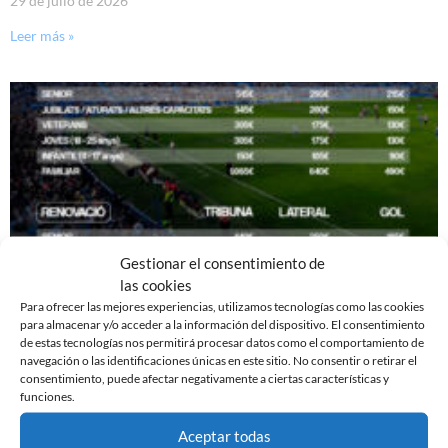
29 de julio de 2026
Leer más »
Gestionar el consentimiento de
las cookies
Para ofrecer las mejores experiencias, utilizamos tecnologías como las cookies
CATEGORÍAS DE SOCIOS TEMPORADA 26/27: ARA
para almacenar y/o acceder a la información del dispositivo. El consentimiento
de estas tecnologías nos permitirá procesar datos como el comportamiento de
O MAI
navegación o las identificaciones únicas en este sitio. No consentir o retirar el
9 de julio de 2026
consentimiento, puede afectar negativamente a ciertas características y
funciones.
Leer más »
Aceptar todas