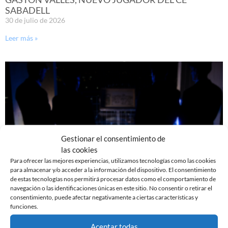
SABADELL
30 de julio de 2026
Leer más »
Gestionar el consentimiento de
las cookies
Para ofrecer las mejores experiencias, utilizamos tecnologías como las cookies
para almacenar y/o acceder a la información del dispositivo. El consentimiento
de estas tecnologías nos permitirá procesar datos como el comportamiento de
YA DISPONIBLE LA PRIMERA EQUIPACIÓN DE LA
navegación o las identificaciones únicas en este sitio. No consentir o retirar el
TEMPORADA 26/27
consentimiento, puede afectar negativamente a ciertas características y
29 de julio de 2026
funciones.
Leer más »
Aceptar todas