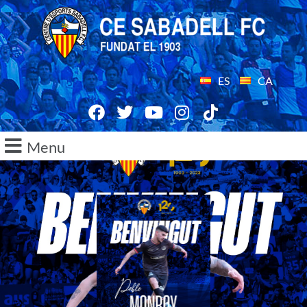
ES
CA
Menu