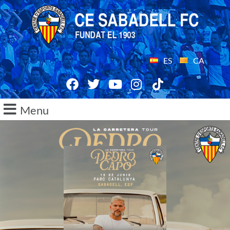
ES
CA
Menu