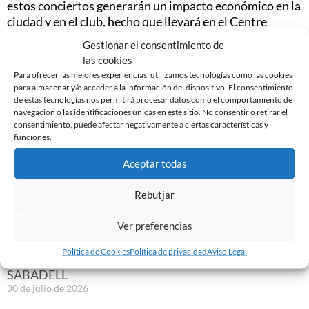
estos conciertos generarán un impacto económico en la
ciudad y en el club, hecho que llevará en el Centre
d’Esports Sabadell y en la ciudad de Sabadell a un nuevo
Gestionar el consentimiento de
peldaño dentro de las actividades de entretenimiento.
las cookies
Para ofrecer las mejores experiencias, utilizamos tecnologías como las cookies
para almacenar y/o acceder a la información del dispositivo. El consentimiento
de estas tecnologías nos permitirá procesar datos como el comportamiento de
navegación o las identificaciones únicas en este sitio. No consentir o retirar el
consentimiento, puede afectar negativamente a ciertas características y
Noticias Relacionadas
funciones.
Aceptar todas
EDGAR GONZÁLEZ, NUEVO JUGADOR DEL CE
SABADELL
Rebutjar
7 de agosto de 2026
Leer más »
Ver preferencias
Política de Cookies
Política de privacidad
Aviso Legal
GASTÓN VALLES, NUEVO JUGADOR DEL CE
SABADELL
30 de julio de 2026