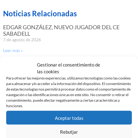
Noticias Relacionadas
EDGAR GONZÁLEZ, NUEVO JUGADOR DEL CE
SABADELL
7 de agosto de 2026
Leer más »
Gestionar el consentimiento de
GASTÓN VALLES, NUEVO JUGADOR DEL CE
las cookies
SABADELL
Para ofrecer las mejores experiencias, utilizamos tecnologías como las cookies
30 de julio de 2026
para almacenar y/o acceder a la información del dispositivo. El consentimiento
de estas tecnologías nos permitirá procesar datos como el comportamiento de
Leer más »
navegación o las identificaciones únicas en este sitio. No consentir o retirar el
consentimiento, puede afectar negativamente a ciertas características y
funciones.
Aceptar todas
Rebutjar