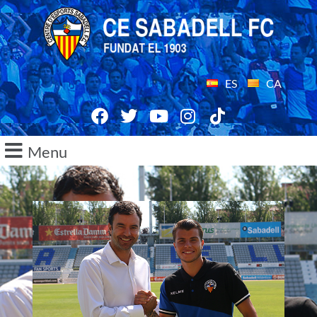
ES
CA
Menu