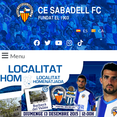
ES
CA
Menu