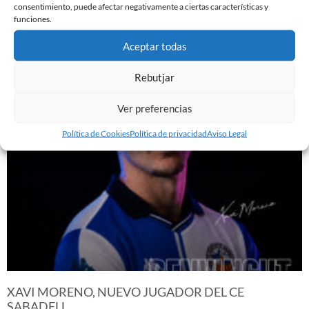
consentimiento, puede afectar negativamente a ciertas características y
funciones.
YA DISPONIBLE LA PRIMERA EQUIPACIÓN DE LA
Aceptar todas
TEMPORADA 26/27
29 de julio de 2026
Rebutjar
Leer más »
Ver preferencias
Política de Cookies
Política de privacidad
Aviso Legal
XAVI MORENO, NUEVO JUGADOR DEL CE
SABADELL