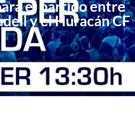
ara el partido entre
adell y el Huracán CF