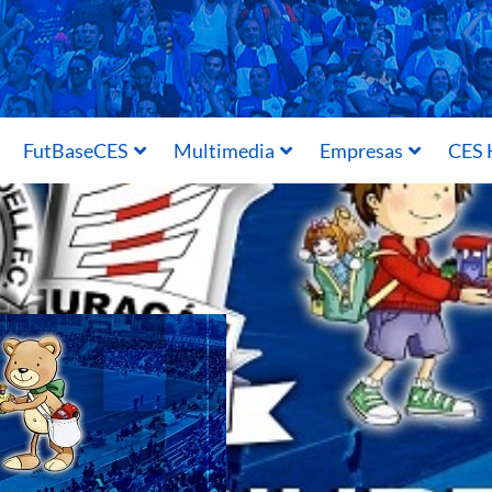
FutBaseCES
Multimedia
Empresas
CES 