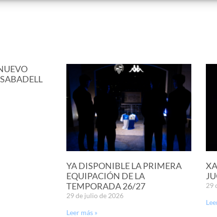
 NUEVO
 SABADELL
YA DISPONIBLE LA PRIMERA
XA
EQUIPACIÓN DE LA
JU
TEMPORADA 26/27
29 
29 de julio de 2026
Lee
Leer más »