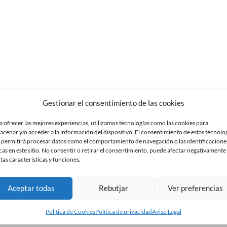
Gestionar el consentimiento de las cookies
a ofrecer las mejores experiencias, utilizamos tecnologías como las cookies para
acenar y/o acceder a la información del dispositivo. El consentimiento de estas tecnolo
 permitirá procesar datos como el comportamiento de navegación o las identificacione
cas en este sitio. No consentir o retirar el consentimiento, puede afectar negativamente
rtas características y funciones.
Aceptar todas
Rebutjar
Ver preferencias
Política de Cookies
Política de privacidad
Aviso Legal
nas de la Nova Creu Alta antes del 2 de enero a las 13:30h.