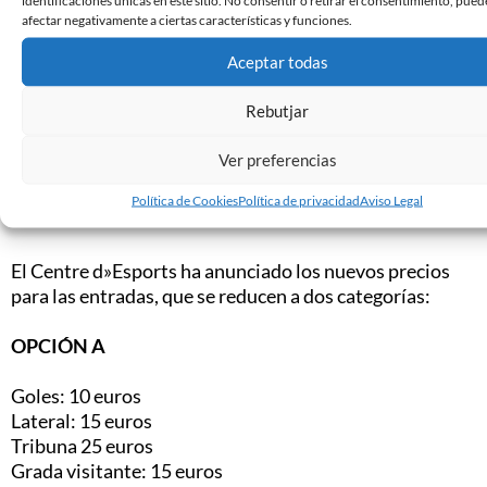
afectar negativamente a ciertas características y funciones.
Los abonos de la temporada 2014-15 serán válidos
Aceptar todas
para todos los partidos de liga regular del CE Sabadell
en la Liga Adelante y del filial a Tercera División.
Rebutjar
Los carnets de socio se podrán recoger a partir del
primero de julio.
Ver preferencias
Precios de las entradas para los partidos del CE Sabadell en la Nova
Política de Cookies
Política de privacidad
Aviso Legal
Creu Alta
El Centre d»Esports ha anunciado los nuevos precios
para las entradas, que se reducen a dos categorías:
OPCIÓN A
Goles: 10 euros
Lateral: 15 euros
Tribuna 25 euros
Grada visitante: 15 euros