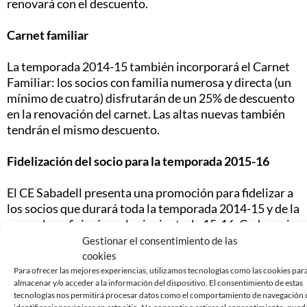
renovará con el descuento.
Carnet familiar
La temporada 2014-15 también incorporará el Carnet
Familiar: los socios con familia numerosa y directa (un
mínimo de cuatro) disfrutarán de un 25% de descuento
en la renovación del carnet. Las altas nuevas también
tendrán el mismo descuento.
Fidelización del socio para la temporada 2015-16
El CE Sabadell presenta una promoción para fidelizar a
los socios que durará toda la temporada 2014-15 y de la
que se beneficiarán en la siguiente, la 15-16. Cada socio
que lleve una alta nueva disfrutará de un 10% de
Gestionar el consentimiento de las
descuento en la renovación de su carnet. Si lleva dos, y
cookies
hasta llegar a cinco nuevos socios, el socio fiel
Para ofrecer las mejores experiencias, utilizamos tecnologías como las cookies par
almacenar y/o acceder a la información del dispositivo. El consentimiento de estas
acumulará un 5% por cada alta nueva hasta llega a un
tecnologías nos permitirá procesar datos como el comportamiento de navegación o
máximo de un 30% de descuento en la renovación.
identificaciones únicas en este sitio. No consentir o retirar el consentimiento, pued