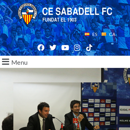
ES
CA
Menu