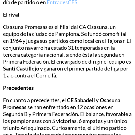
día de partido o en
EntradesCES
.
El rival
Osasuna Promesas es el filial del CA Osasuna, un
equipo de la ciudad de Pamplona. Se fundó como filial
en 1964 y juega sus partidos como local en el Tajonar. El
conjunto navarro ha estado 31 temporadas en la
tercera categoría nacional, siendo ésta la segunda en
Primera Federación. El encargado de dirigir el equipo es
Santi Castillejo
y ganaron el primer partido de liga por
1 a o contra el Cornellà.
Precedentes
En cuanto a precedentes, el
CE Sabadell y Osasuna
Promesas
se han enfrentado en 12 ocasiones en
Segunda B y Primera Federación. El balance, favorable a
los pamploneses con 5 victorias, 6 empates y un único
triunfo Arlequinado. Curiosamente, el último partido
en el Templo de la pasada temporada fue contra los