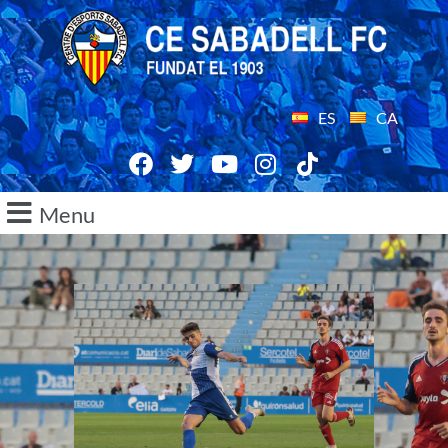
ES
CA
Menu