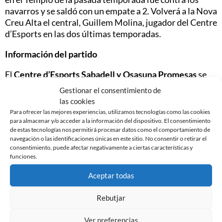
navarros y se saldó con un empate a 2. Volverá a la Nova
Creu Alta el central, Guillem Molina, jugador del Centre
d’Esports en las dos últimas temporadas.
Información del partido
El
Centre d’Esports Sabadell y Osasuna Promesas
se
enfrentarán a la
Nova Creu Alta
este
domingo día 3 de
Gestionar el consentimiento de
septiembre a las 21:30 horas
en el partido
las cookies
correspondiente a la
jornada 2 de la Primera
Para ofrecer las mejores experiencias, utilizamos tecnologías como las cookies
Federación
. El arbitraje correrá a cargo de Sergio
para almacenar y/o acceder a la información del dispositivo. El consentimiento
de estas tecnologías nos permitirá procesar datos como el comportamiento de
Escriche Guzmán y el partido se podrá seguir por
navegación o las identificaciones únicas en este sitio. No consentir o retirar el
FEFTV.com
o por el Twitter oficial del club
consentimiento, puede afectar negativamente a ciertas características y
@CESabadell
.
funciones.
Aceptar todas
Rebutjar
Noticias Relacionadas
Ver preferencias