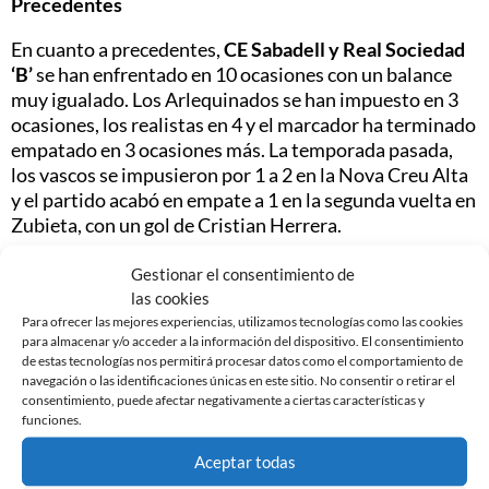
Precedentes
En cuanto a precedentes,
CE Sabadell y Real Sociedad
‘B’
se han enfrentado en 10 ocasiones con un balance
muy igualado. Los Arlequinados se han impuesto en 3
ocasiones, los realistas en 4 y el marcador ha terminado
empatado en 3 ocasiones más. La temporada pasada,
los vascos se impusieron por 1 a 2 en la Nova Creu Alta
y el partido acabó en empate a 1 en la segunda vuelta en
Zubieta, con un gol de Cristian Herrera.
Información del partido
Gestionar el consentimiento de
las cookies
El
Centre d’Esports Sabadell
y
Real Sociedad ‘B’
se
Para ofrecer las mejores experiencias, utilizamos tecnologías como las cookies
enfrentarán a la Nova Creu Alta este
domingo día 5 de
para almacenar y/o acceder a la información del dispositivo. El consentimiento
de estas tecnologías nos permitirá procesar datos como el comportamiento de
noviembre
a las
17:00 horas
en el partido
navegación o las identificaciones únicas en este sitio. No consentir o retirar el
correspondiente a la
jornada 11
de la Primera
consentimiento, puede afectar negativamente a ciertas características y
Federación. El arbitraje irá a cargo de Sergiu Claudiu
funciones.
Muresan Muresan y el partido se podrá seguir por
Aceptar todas
FEFTV.com
o por el Twitter oficial del club