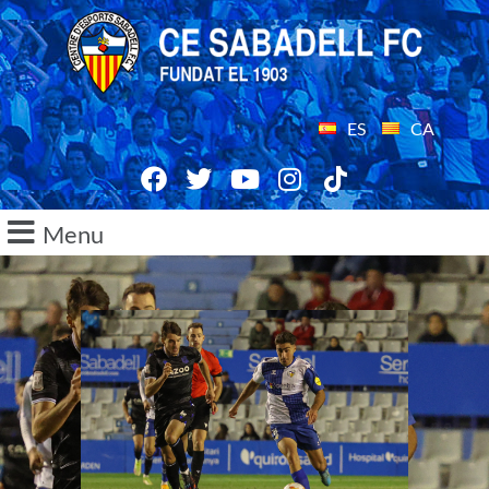
ES
CA
Menu