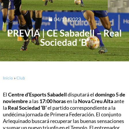
04/11/2023
PREVIA | CE Sabadell – Real
Sociedad ‘B’
Inicio
»
Club
El
Centre d’Esports Sabadell
disputará el
domingo 5 de
noviembre
a las
17:00 horas
en la
Nova Creu Alta
ante
la
Real Sociedad ‘B’
el partido correspondiente a la
undécima jornada de Primera Federación. El conjunto
Arlequinado buscará recuperar las buenas sensaciones
y sumar un nuevo triunfo en el Templo. El entrenador,