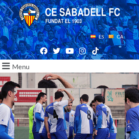
ES
CA
Menu