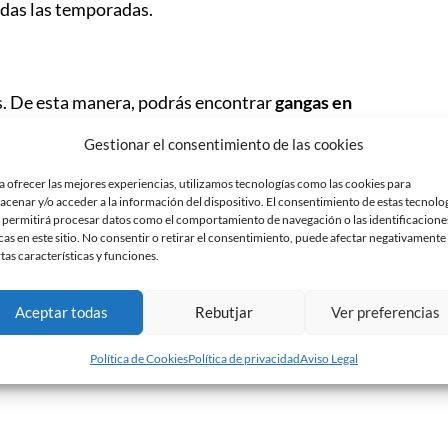
odas las temporadas.
os. De esta manera, podrás encontrar
gangas en
entre otros
. Además, todas las
equipaciones
Gestionar el consentimiento de las cookies
 aunque se seguirá haciendo la
exitosa promoción
levarte tu pieza arlequinada a un precio excelente!
a ofrecer las mejores experiencias, utilizamos tecnologías como las cookies para
acenar y/o acceder a la información del dispositivo. El consentimiento de estas tecnolo
tarde
, se realizará durante todo el mes de junio
 permitirá procesar datos como el comportamiento de navegación o las identificacione
 de la Nova Creu Alta.
cas en este sitio. No consentir o retirar el consentimiento, puede afectar negativamente
rtas características y funciones.
:00 horas
Aceptar todas
Rebutjar
Ver preferencias
Política de Cookies
Política de privacidad
Aviso Legal