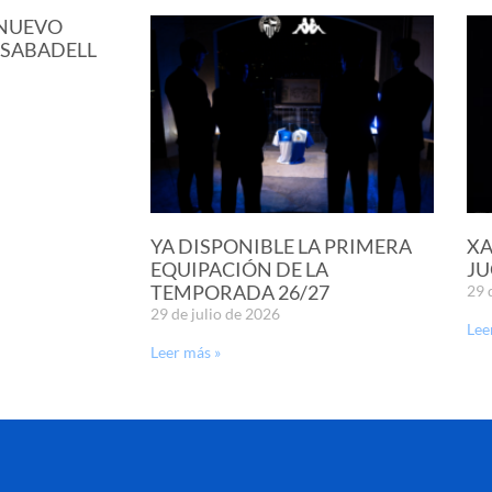
 NUEVO
 SABADELL
YA DISPONIBLE LA PRIMERA
XA
EQUIPACIÓN DE LA
JU
TEMPORADA 26/27
29 
29 de julio de 2026
Lee
Leer más »