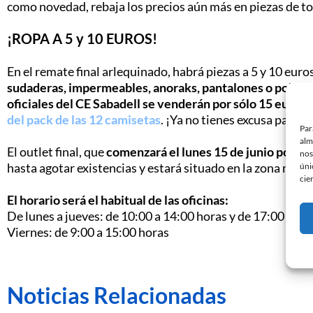
como novedad, rebaja los precios aún más en piezas de t
¡ROPA A 5 y 10 EUROS!
En el remate final arlequinado, habrá piezas a 5 y 10 eur
sudaderas, impermeables, anoraks, pantalones o polos, 
oficiales del CE Sabadell se venderán por sólo 15 euros
,
del pack de las 12 camisetas
. ¡Ya no tienes excusa para l
Par
alm
El outlet final, que
comenzará el lunes 15 de junio por la 
nos
hasta agotar existencias y estará situado en la zona mixta
úni
cie
El horario será el habitual de las oficinas:
De lunes a jueves: de 10:00 a 14:00 horas y de 17:00 a 20
Viernes: de 9:00 a 15:00 horas
Noticias Relacionadas