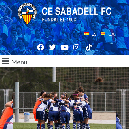
ES
CA
Menu