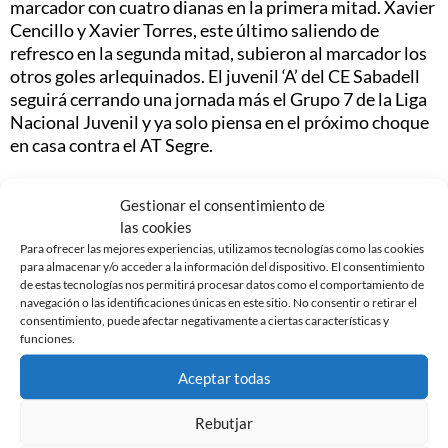
marcador con cuatro dianas en la primera mitad. Xavier
Cencillo y Xavier Torres, este último saliendo de
refresco en la segunda mitad, subieron al marcador los
otros goles arlequinados. El juvenil ‘A’ del CE Sabadell
seguirá cerrando una jornada más el Grupo 7 de la Liga
Nacional Juvenil y ya solo piensa en el próximo choque
en casa contra el AT Segre.
Gestionar el consentimiento de
las cookies
Para ofrecer las mejores experiencias, utilizamos tecnologías como las cookies
Noticias Relacionadas
para almacenar y/o acceder a la información del dispositivo. El consentimiento
de estas tecnologías nos permitirá procesar datos como el comportamiento de
navegación o las identificaciones únicas en este sitio. No consentir o retirar el
GASTÓN VALLES, NUEVO JUGADOR DEL CE
consentimiento, puede afectar negativamente a ciertas características y
SABADELL
funciones.
30 de julio de 2026
Aceptar todas
Leer más »
Rebutjar