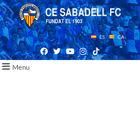
ES
CA
Menu
14/07/2014
Reubicaci?n del aparcamiento
en los alrededores de la Nova
Creu Alta