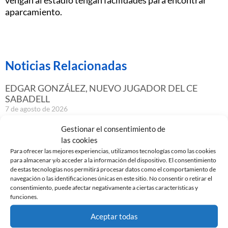
aparcamiento.
Noticias Relacionadas
EDGAR GONZÁLEZ, NUEVO JUGADOR DEL CE
SABADELL
7 de agosto de 2026
Leer más »
Gestionar el consentimiento de
las cookies
Para ofrecer las mejores experiencias, utilizamos tecnologías como las cookies
GASTÓN VALLES, NUEVO JUGADOR DEL CE
para almacenar y/o acceder a la información del dispositivo. El consentimiento
SABADELL
de estas tecnologías nos permitirá procesar datos como el comportamiento de
30 de julio de 2026
navegación o las identificaciones únicas en este sitio. No consentir o retirar el
consentimiento, puede afectar negativamente a ciertas características y
Leer más »
funciones.
Aceptar todas