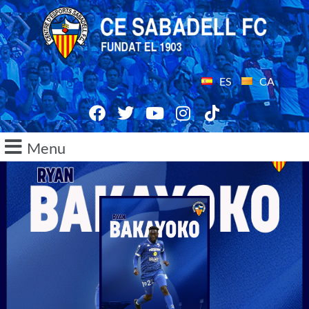
ES
CA
Menu