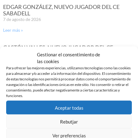
EDGAR GONZÁLEZ, NUEVO JUGADOR DEL CE
SABADELL
7 de agosto de 2026
Leer más »
GASTÓN VALLES, NUEVO JUGADOR DEL CE
SABADELL
Gestionar el consentimiento de
30 de julio de 2026
las cookies
Para ofrecer las mejores experiencias, utilizamos tecnologías como las cookies
Leer más »
para almacenar y/o acceder a la información del dispositivo. El consentimiento
de estas tecnologías nos permitirá procesar datos como el comportamiento de
navegación o las identificaciones únicas en este sitio. No consentir o retirar el
consentimiento, puede afectar negativamente a ciertas características y
funciones.
Aceptar todas
Rebutjar
Ver preferencias