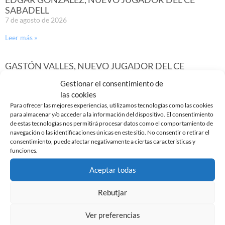
SABADELL
7 de agosto de 2026
Leer más »
GASTÓN VALLES, NUEVO JUGADOR DEL CE
SABADELL
Gestionar el consentimiento de
30 de julio de 2026
las cookies
Leer más »
Para ofrecer las mejores experiencias, utilizamos tecnologías como las cookies
para almacenar y/o acceder a la información del dispositivo. El consentimiento
de estas tecnologías nos permitirá procesar datos como el comportamiento de
navegación o las identificaciones únicas en este sitio. No consentir o retirar el
consentimiento, puede afectar negativamente a ciertas características y
funciones.
Aceptar todas
Rebutjar
Ver preferencias