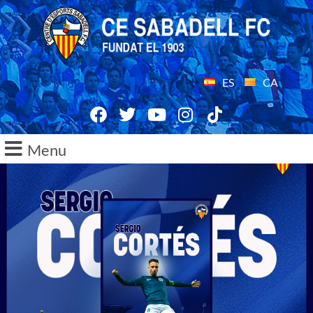
ES
CA
Menu