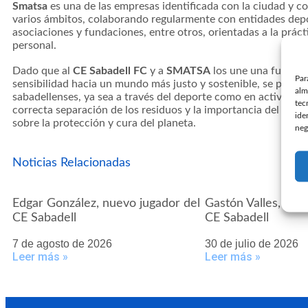
Smatsa
es una de las empresas identificada con la ciudad y co
varios ámbitos, colaborando regularmente con entidades depor
asociaciones y fundaciones, entre otros, orientadas a la práct
personal.
Dado que al
CE Sabadell FC
y a
SMATSA
los une una fuerte c
Par
sensibilidad hacia un mundo más justo y sostenible, se prevé a
alm
sabadellenses, ya sea a través del deporte como en actividad
tec
correcta separación de los residuos y la importancia del recicl
ide
sobre la protección y cura del planeta.
neg
Noticias Relacionadas
Edgar González, nuevo jugador del
Gastón Valles, nue
CE Sabadell
CE Sabadell
7 de agosto de 2026
30 de julio de 2026
Leer más »
Leer más »