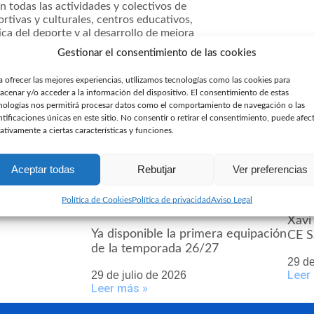
n todas las actividades y colectivos de
tivas y culturales, centros educativos,
ica del deporte y al desarrollo de mejora
Gestionar el consentimiento de las cookies
onciencia colectiva y los valores y la
a ofrecer las mejores experiencias, utilizamos tecnologías como las cookies para
ctivar acciones familiares entre los
acenar y/o acceder a la información del dispositivo. El consentimiento de estas
es de concienciación y formación sobre la
nologías nos permitirá procesar datos como el comportamiento de navegación o las
aje, con el objetivo de promover la reflexión
ntificaciones únicas en este sitio. No consentir o retirar el consentimiento, puede afec
ativamente a ciertas características y funciones.
Aceptar todas
Rebutjar
Ver preferencias
Política de Cookies
Política de privacidad
Aviso Legal
vo jugador del
Xavi
Ya disponible la primera equipación
CE S
de la temporada 26/27
29 de
Leer
29 de julio de 2026
Leer más »