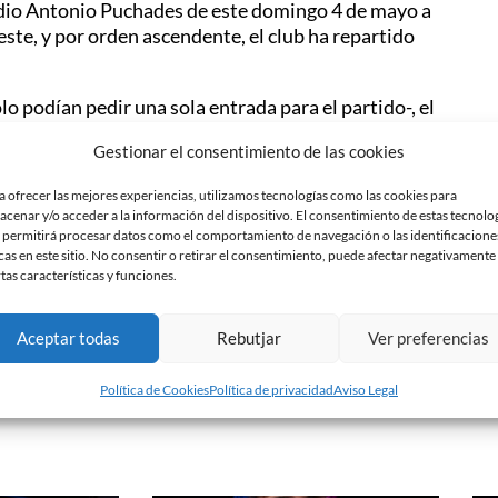
tadio Antonio Puchades de este domingo 4 de mayo a
 este, y por orden ascendente, el club ha repartido
lo podían pedir una sola entrada para el partido-, el
los socios. Los socios que habían pedido más de una
Gestionar el consentimiento de las cookies
sto de peticiones con su nombre han sido eliminadas.
s con varios socios, el resto de socios sí que han
a ofrecer las mejores experiencias, utilizamos tecnologías como las cookies para
 un caso de duplicidad. De este modo, todos los
acenar y/o acceder a la información del dispositivo. El consentimiento de estas tecnolo
 permitirá procesar datos como el comportamiento de navegación o las identificacione
cas en este sitio. No consentir o retirar el consentimiento, puede afectar negativamente
rtas características y funciones.
s de las 75 entradas. En este correo, el club
 para poder asistir al partido. El socio se tendrá
da.
Aceptar todas
Rebutjar
Ver preferencias
Política de Cookies
Política de privacidad
Aviso Legal