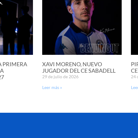
A PRIMERA
XAVI MORENO, NUEVO
PI
LA
JUGADOR DEL CE SABADELL
CE
27
29 de julio de 2026
24 
Leer más »
Lee