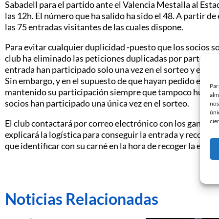
Sabadell para el partido ante el Valencia Mestalla al Es
las 12h. El número que ha salido ha sido el 48. A partir de
las 75 entradas visitantes de las cuales dispone.
Para evitar cualquier duplicidad -puesto que los socios so
club ha eliminado las peticiones duplicadas por parte de 
entrada han participado solo una vez en el sorteo y el re
Sin embargo, y en el supuesto de que hayan pedido entrada
Par
mantenido su participación siempre que tampoco hubiera
alm
socios han participado una única vez en el sorteo.
nos
úni
cie
El club contactará por correo electrónico con los ganadore
explicará la logística para conseguir la entrada y recogerla
que identificar con su carné en la hora de recoger la entra
Noticias Relacionadas