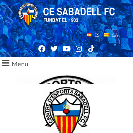
ES
CA
Menu