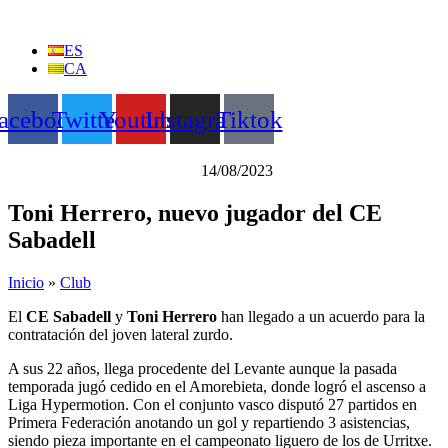
Ir
al
ES
contenido
CA
acebook
Twitter
Youtube
Instagram
Tiktok
14/08/2023
Toni Herrero, nuevo jugador del CE
Sabadell
Inicio
»
Club
El
CE Sabadell
y
Toni Herrero
han llegado a un acuerdo para la
contratación del joven lateral zurdo.
A sus 22 años, llega procedente del Levante aunque la pasada
temporada jugó cedido en el Amorebieta, donde logró el ascenso a
Liga Hypermotion. Con el conjunto vasco disputó 27 partidos en
Primera Federación anotando un gol y repartiendo 3 asistencias,
siendo pieza importante en el campeonato liguero de los de Urritxe.