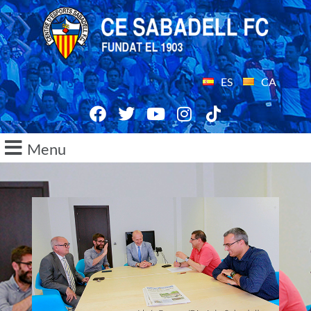
ES
CA
Menu