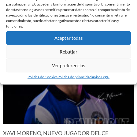
para almacenar y/o acceder a la información del dispositivo. El consentimiento
de estas tecnologías nos permitirá procesar datos como el comportamiento de
navegación o las identificaciones únicas en este sitio. No consentir o retirar el
YA DISPONIBLE LA PRIMERA EQUIPACIÓN DE LA
consentimiento, puede afectar negativamente a ciertas características y
funciones.
TEMPORADA 26/27
29 de julio de 2026
Aceptar todas
Leer más »
Rebutjar
Ver preferencias
Política de Cookies
Política de privacidad
Aviso Legal
XAVI MORENO, NUEVO JUGADOR DEL CE