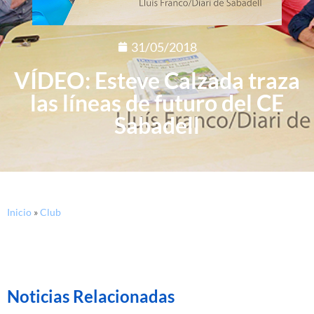
31/05/2018
VÍDEO: Esteve Calzada traza
las líneas de futuro del CE
Sabadell
Inicio
»
Club
Noticias Relacionadas