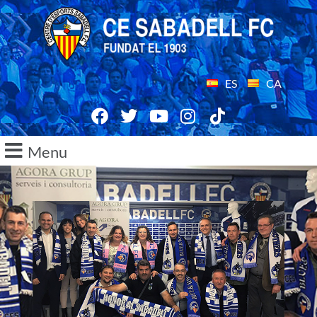
ES
CA
Menu