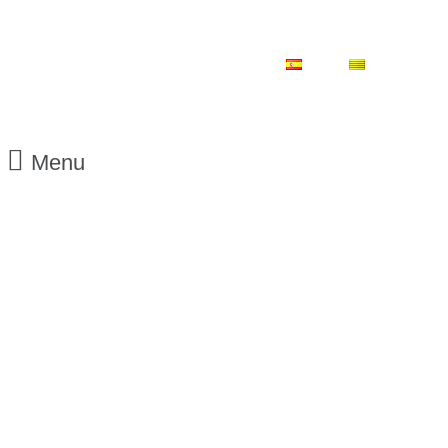
ES
CA
Menu