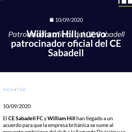
10/09/2020
William Hill, nuevo
patrocinador oficial del CE
Sabadell
Inicio
»
Club
10/09/2020
El
CE Sabadell FC
y
William Hill
han llegado a un
acuerdo para que la empresa británica se sume al
proyecto ambicioso del club a la Segunda División y se