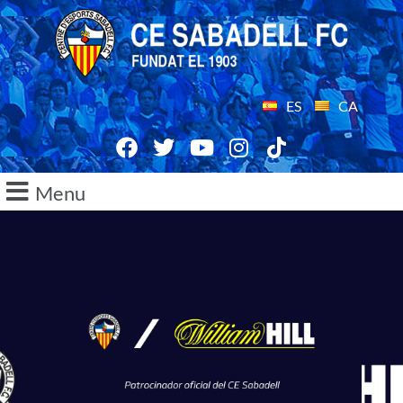
ES
CA
Menu