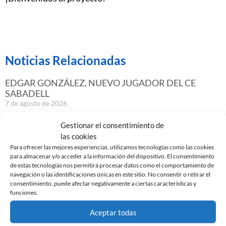
Noticias Relacionadas
EDGAR GONZÁLEZ, NUEVO JUGADOR DEL CE
SABADELL
7 de agosto de 2026
Leer más »
Gestionar el consentimiento de
las cookies
Para ofrecer las mejores experiencias, utilizamos tecnologías como las cookies
GASTÓN VALLES, NUEVO JUGADOR DEL CE
para almacenar y/o acceder a la información del dispositivo. El consentimiento
SABADELL
de estas tecnologías nos permitirá procesar datos como el comportamiento de
30 de julio de 2026
navegación o las identificaciones únicas en este sitio. No consentir o retirar el
consentimiento, puede afectar negativamente a ciertas características y
Leer más »
funciones.
Aceptar todas