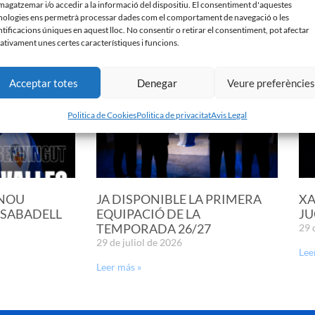
agatzemar i/o accedir a la informació del dispositiu. El consentiment d'aquestes
nologies ens permetrà processar dades com el comportament de navegació o les
ntificacions úniques en aquest lloc. No consentir o retirar el consentiment, pot afectar
ativament unes certes característiques i funcions.
Acceptar totes
Denegar
Veure preferèncie
Politica de Cookies
Politica de privacitat
Avis Legal
 NOU
JA DISPONIBLE LA PRIMERA
XA
 SABADELL
EQUIPACIÓ DE LA
JU
TEMPORADA 26/27
29 
29 de juliol de 2026
Lee
Leer más »