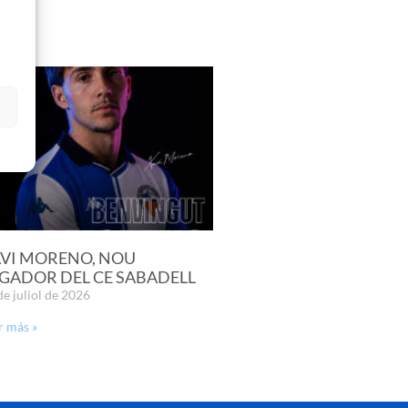
s
VI MORENO, NOU
GADOR DEL CE SABADELL
de juliol de 2026
r más »