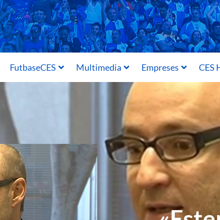
FutbaseCES
Multimedia
Empreses
CES H
«Este