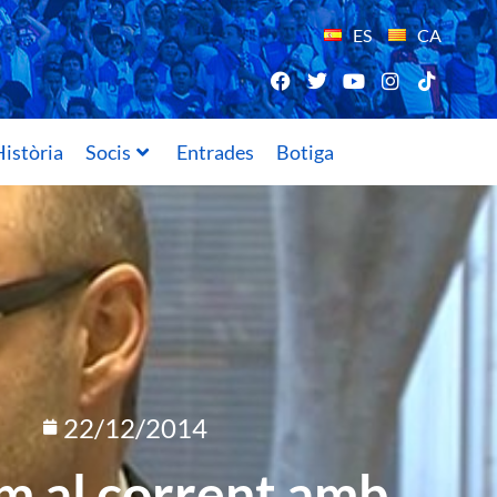
ES
CA
istòria
Socis
Entrades
Botiga
22/12/2014
m al corrent amb