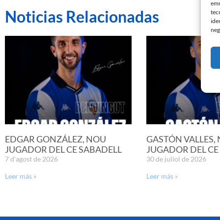
emm
Noticias Relacionadas
tec
ide
neg
EDGAR GONZÁLEZ, NOU
GASTÓN VALLES,
JUGADOR DEL CE SABADELL
JUGADOR DEL CE
7 d'agost de 2026
30 de juliol de 2026
Leer más »
Leer más »