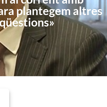
ara plantegem altres
qüestions»