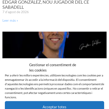
EDGAR GONZÁLEZ, NOU JUGADOR DEL CE
SABADELL
7 d'agost de 2026
Leer más »
Gestionar el consentiment de
les cookies
Per a oferir les millors experiències, utilitzem tecnologies com les cookies per a
emmagatzemar i/o accedir a la informació del dispositiu. El consentiment
d'aquestes tecnologies ens permetrà processar dades com el comportament de
navegació o les identificacions úniques en aquest lloc. No consentir o retirar el
GASTÓN VALLES, NOU JUGADOR DEL CE SABADELL
consentiment, pot afectar negativament unes certes característiques i
30 de juliol de 2026
funcions.
Leer más »
Acceptar totes