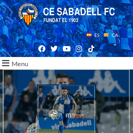
ES
CA
Menu