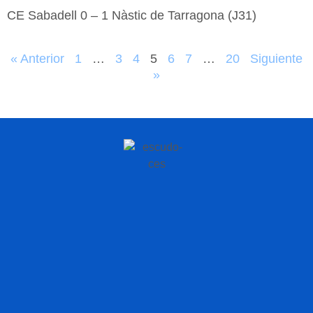
CE Sabadell 0 – 1 Nàstic de Tarragona (J31)
« Anterior
1
…
3
4
5
6
7
…
20
Siguiente
»