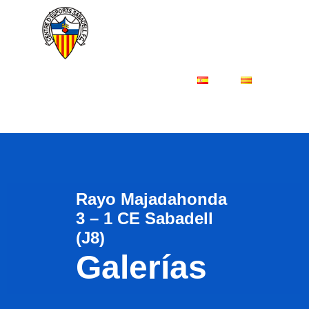
ES
CA
Rayo Majadahonda
3 – 1 CE Sabadell
(J8)
Galerías