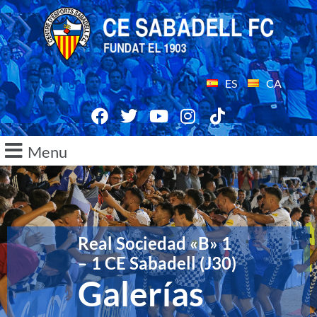
ES
CA
Menu
Real Sociedad «B» 1
– 1 CE Sabadell (J30)
Galerías