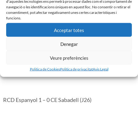
d'aquestes tecnologies ens permetrà processar dades com el comportament de
navegació o les identificacions úniques en aquest lloc. No consentir o retirar el
CE Sabadell 0 – 0 Albacete Balompié (J27)
consentiment, pot afectar negativament unes certes característiques i
funcions.
Acceptar totes
Denegar
Veure preferències
Politica de Cookies
Politica de privacitat
Avis Legal
RCD Espanyol 1 – 0 CE Sabadell (J26)