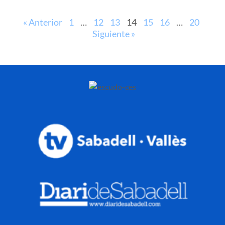
« Anterior
1
…
12
13
14
15
16
…
20
Siguiente »