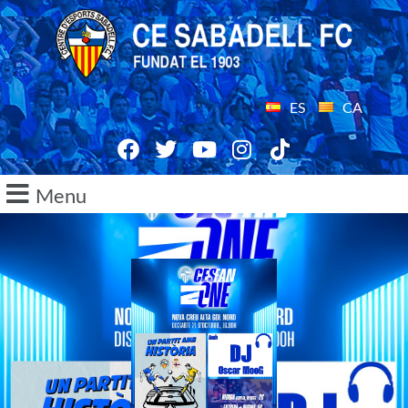
ES
CA
Menu