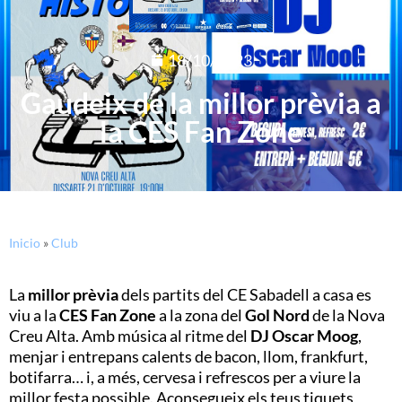
18/10/2023
Gaudeix de la millor prèvia a
la CES Fan Zone
Inicio
»
Club
La
millor prèvia
dels partits del CE Sabadell a casa es
viu a la
CES Fan Zone
a la zona del
Gol Nord
de la Nova
Creu Alta. Amb música al ritme del
DJ Oscar Moog
,
menjar i entrepans calents de bacon, llom, frankfurt,
botifarra… i, a més, cervesa i refrescos per a viure la
millor festa possible. Aconsegueix els teus tiquets