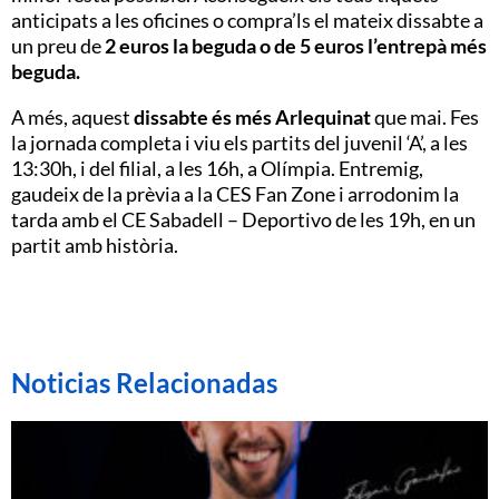
anticipats a les oficines o compra’ls el mateix dissabte a
un preu de
2 euros la beguda o de 5 euros l’entrepà més
beguda.
A més, aquest
dissabte és més Arlequinat
que mai. Fes
la jornada completa i viu els partits del juvenil ‘A’, a les
13:30h, i del filial, a les 16h, a Olímpia. Entremig,
gaudeix de la prèvia a la CES Fan Zone i arrodonim la
tarda amb el CE Sabadell – Deportivo de les 19h, en un
partit amb història.
Noticias Relacionadas