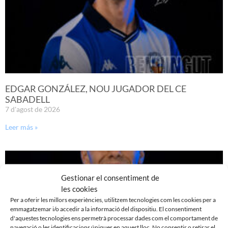
EDGAR GONZÁLEZ, NOU JUGADOR DEL CE
SABADELL
7 d'agost de 2026
Leer más »
Gestionar el consentiment de
les cookies
Per a oferir les millors experiències, utilitzem tecnologies com les cookies per a
emmagatzemar i/o accedir a la informació del dispositiu. El consentiment
d'aquestes tecnologies ens permetrà processar dades com el comportament de
navegació o les identificacions úniques en aquest lloc. No consentir o retirar el