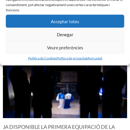
consentiment, pot afectar negativament unes certes característiques i
funcions.
Acceptar totes
GASTÓN VALLES, NOU JUGADOR DEL CE SABADELL
30 de juliol de 2026
Denegar
Leer más »
Veure preferències
Politica de Cookies
Politica de privacitat
Avis Legal
JA DISPONIBLE LA PRIMERA EQUIPACIÓ DE LA