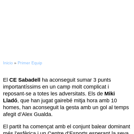
15/01/2023
Heroica victòria a l’Estadi
Balear
Inicio
»
Primer Equip
El
CE Sabadell
ha aconseguit sumar 3 punts
importantíssims en un camp molt complicat i
reposant-se a totes les adversitats. Els de
Miki
Lladó
, que han jugat gairebé mitja hora amb 10
homes, han aconseguit la gesta amb un gol al temps
afegit d’Alex Gualda.
El partit ha començat amb el conjunt balear dominant
més l’esfèrica i un Centre d’Esports esperant la seva