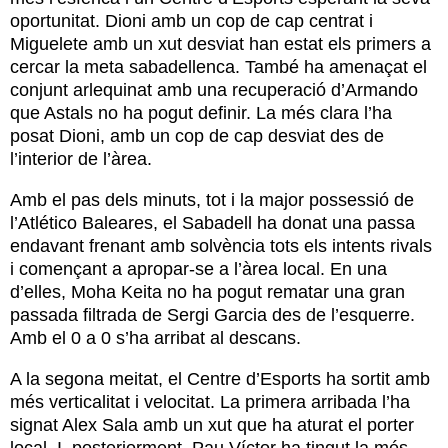
oportunitat. Dioni amb un cop de cap centrat i
Miguelete amb un xut desviat han estat els primers a
cercar la meta sabadellenca. També ha amenaçat el
conjunt arlequinat amb una recuperació d’Armando
que Astals no ha pogut definir. La més clara l’ha
posat Dioni, amb un cop de cap desviat des de
l’interior de l’àrea.
Amb el pas dels minuts, tot i la major possessió de
l’Atlético Baleares, el Sabadell ha donat una passa
endavant frenant amb solvència tots els intents rivals
i començant a apropar-se a l’àrea local. En una
d’elles, Moha Keita no ha pogut rematar una gran
passada filtrada de Sergi Garcia des de l’esquerre.
Amb el 0 a 0 s’ha arribat al descans.
A la segona meitat, el Centre d’Esports ha sortit amb
més verticalitat i velocitat. La primera arribada l’ha
signat Alex Sala amb un xut que ha aturat el porter
local. I, posteriorment, Pau Víctor ha tingut la més