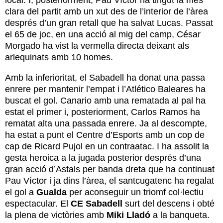
clara del partit amb un xut des de l’interior de l’àrea
després d’un gran retall que ha salvat Lucas. Passat
el 65 de joc, en una acció al mig del camp, César
Morgado ha vist la vermella directa deixant als
arlequinats amb 10 homes.
Amb la inferioritat, el Sabadell ha donat una passa
enrere per mantenir l’empat i l’Atlético Baleares ha
buscat el gol. Canario amb una rematada al pal ha
estat el primer i, posteriorment, Carlos Ramos ha
rematat alta una passada enrere. Ja al descompte,
ha estat a punt el Centre d’Esports amb un cop de
cap de Ricard Pujol en un contraatac. I ha assolit la
gesta heroica a la jugada posterior després d’una
gran acció d’Astals per banda dreta que ha continuat
Pau Víctor i ja dins l’àrea, el santcugatenc ha regalat
el gol a
Gualda
per aconseguir un triomf col·lectiu
espectacular. El
CE Sabadell
surt del descens i obté
la plena de victòries amb
Miki Lladó
a la banqueta.