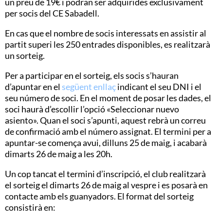
un preu de 19€ i podran ser adquirides exclusivament
per socis del CE Sabadell.
En cas que el nombre de socis interessats en assistir al
partit superi les 250 entrades disponibles, es realitzarà
un sorteig.
Per a participar en el sorteig, els socis s’hauran
d’apuntar en el
següent enllaç
indicant el seu DNI i el
seu número de soci. En el moment de posar les dades, el
soci haurà d’escollir l’opció «Seleccionar nuevo
asiento». Quan el soci s’apunti, aquest rebrà un correu
de confirmació amb el número assignat. El termini per a
apuntar-se comença avui, dilluns 25 de maig, i acabarà
dimarts 26 de maig a les 20h.
Un cop tancat el termini d’inscripció, el club realitzarà
el sorteig el dimarts 26 de maig al vespre i es posarà en
contacte amb els guanyadors. El format del sorteig
consistirà en: