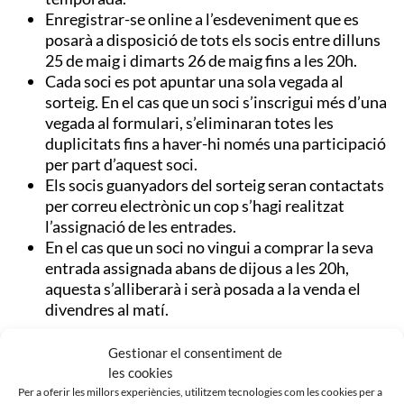
Enregistrar-se online a l’esdeveniment que es
posarà a disposició de tots els socis entre dilluns
25 de maig i dimarts 26 de maig fins a les 20h.
Cada soci es pot apuntar una sola vegada al
sorteig. En el cas que un soci s’inscrigui més d’una
vegada al formulari, s’eliminaran totes les
duplicitats fins a haver-hi només una participació
per part d’aquest soci.
Els socis guanyadors del sorteig seran contactats
per correu electrònic un cop s’hagi realitzat
l’assignació de les entrades.
En el cas que un soci no vingui a comprar la seva
entrada assignada abans de dijous a les 20h,
aquesta s’alliberarà i serà posada a la venda el
divendres al matí.
Gestionar el consentiment de
les cookies
Per a oferir les millors experiències, utilitzem tecnologies com les cookies per a