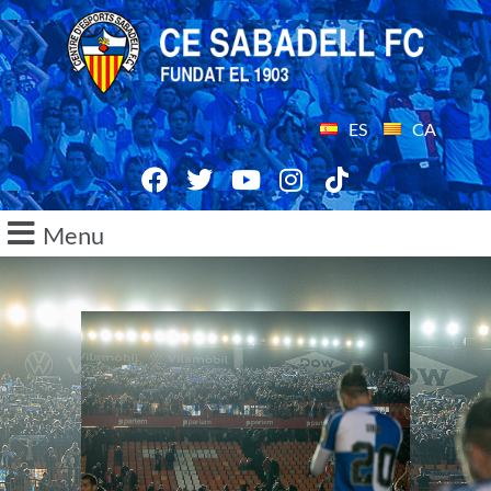
ES
CA
Menu