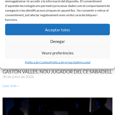
Noticias Relacionadas
emmagatzemar i/o accedir a la informació del dispositiu. El consentiment
d'aquestes tecnologies ens permetrà processar dades com el comportament de
navegació o les identificacions úniques en aquest lloc. No consentir o retirar el
consentiment, pot afectar negativament unes certes característiques i
funcions.
Acceptar totes
Denegar
Veure preferències
Politica de Cookies
Politica de privacitat
Avis Legal
GASTÓN VALLES, NOU JUGADOR DEL CE SABADELL
30 de juliol de 2026
Leer más »