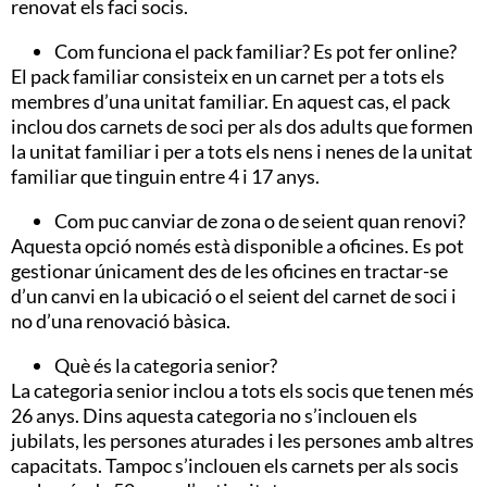
renovat els faci socis.
Com funciona el pack familiar? Es pot fer online?
El pack familiar consisteix en un carnet per a tots els
membres d’una unitat familiar. En aquest cas, el pack
inclou dos carnets de soci per als dos adults que formen
la unitat familiar i per a tots els nens i nenes de la unitat
familiar que tinguin entre 4 i 17 anys.
Com puc canviar de zona o de seient quan renovi?
Aquesta opció només està disponible a oficines. Es pot
gestionar únicament des de les oficines en tractar-se
d’un canvi en la ubicació o el seient del carnet de soci i
no d’una renovació bàsica.
Què és la categoria senior?
La categoria senior inclou a tots els socis que tenen més
26 anys. Dins aquesta categoria no s’inclouen els
jubilats, les persones aturades i les persones amb altres
capacitats. Tampoc s’inclouen els carnets per als socis