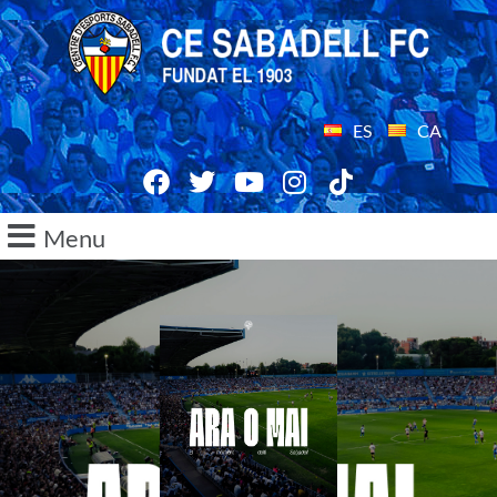
ES
CA
Menu