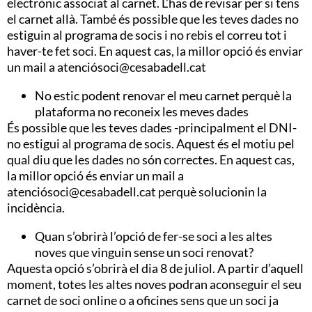
electrònic associat al carnet. L’has de revisar per si tens
el carnet allà. També és possible que les teves dades no
estiguin al programa de socis i no rebis el correu tot i
haver-te fet soci. En aquest cas, la millor opció és enviar
un mail a atenciósoci@cesabadell.cat
No estic podent renovar el meu carnet perquè la
plataforma no reconeix les meves dades
És possible que les teves dades -principalment el DNI-
no estigui al programa de socis. Aquest és el motiu pel
qual diu que les dades no són correctes. En aquest cas,
la millor opció és enviar un mail a
atenciósoci@cesabadell.cat perquè solucionin la
incidència.
Quan s’obrirà l’opció de fer-se soci a les altes
noves que vinguin sense un soci renovat?
Aquesta opció s’obrirà el dia 8 de juliol. A partir d’aquell
moment, totes les altes noves podran aconseguir el seu
carnet de soci online o a oficines sens que un soci ja