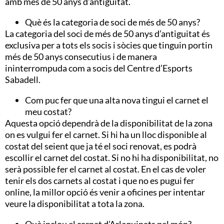
amb més de 50 anys d’antiguitat.
Què és la categoria de soci de més de 50 anys?
La categoria del soci de més de 50 anys d’antiguitat és
exclusiva per a tots els socis i sòcies que tinguin portin
més de 50 anys consecutius i de manera
ininterrompuda com a socis del Centre d’Esports
Sabadell.
Com puc fer que una alta nova tingui el carnet el
meu costat?
Aquesta opció dependrà de la disponibilitat de la zona
on es vulgui fer el carnet. Si hi ha un lloc disponible al
costat del seient que ja té el soci renovat, es podrà
escollir el carnet del costat. Si no hi ha disponibilitat, no
serà possible fer el carnet al costat. En el cas de voler
tenir els dos carnets al costat i que no es pugui fer
online, la millor opció és venir a oficines per intentar
veure la disponibilitat a tota la zona.
Què inclou el carnet d’Arlequinats pel món?