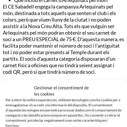
El CE Sabadell engega la campanya Arlequinats pel
món, destinada a tots aquells que senten el club i els
colors, però que viuen lluny de la ciutat i no poden
assistir a la Nova Creu Alta. Tots els que vulguin ser
Arlequinats pel món podran obtenir el seu carnet de
soci a un PREU ESPECIAL de 75 €. D’aquesta manera, es
facilita poder mantenir el número de soci i l’antiguitat
tot i no poder estar presents al Temple durant els
partits. El socis d’aquesta categoria disposaran d’un
carnet físic a oficines que no tindrà seient assignat i
codi QR, però sí que tindrà número de soci.
Les condicions per a poder tenir el carnet d’Arlequinat
Gestionar el consentiment de
pel món:
les cookies
•⁠ ⁠Acreditar la residència temporal o permanent fora de
Per a oferir les millors experiències, utilitzem tecnologies com les cookies per a
Catalunya.
emmagatzemar i/o accedir a la informació del dispositiu. El consentiment
•⁠ ⁠Accés a 4 partits a la Nova Creu Alta durant la
d'aquestes tecnologies ens permetrà processar dades com el comportament de
temporada.
navegació o les identificacions úniques en aquest lloc. No consentir o retirar el
consentiment, pot afectar negativament unes certes característiques i
•⁠ ⁠En els 4 partits que es vulgui accedir, s’haurà de retirar
funcions.