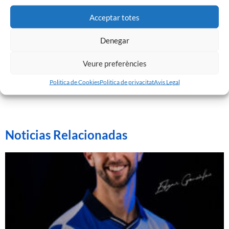
entrada a les oficines de la Nova Creu Alta durant la
setmana prèvia al partit o a la Taquilla d’Acreditacions
Acceptar totes
el dia de partit.
•⁠ ⁠Només es podrà retirar una única entrada en 4 partits
Denegar
diferents durant l’any.
Veure preferències
Politica de Cookies
Politica de privacitat
Avis Legal
Noticias Relacionadas